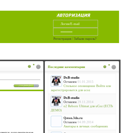
Регистрация
/
Забыли пароль?
Последние комментарии
DxB-studio
Оставлен
01.01.2015
Стильное оповищение Войти или
зарегестрироватся для ucoz
DxB-studio
Оставлен
29.11.2014
o2 Reborn Ultimat для uCoz (ЕСТЬ
ДЕМО)
Qston.3dn.ru
Оставлен
04.09.2014
Аватары в личных сообщениях
вляется дополнительная