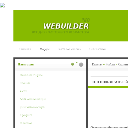
Главная
Форум
Каталог сайтов
Статистика
Навигация
Главная
»
Файлы
»
Скрипт
DataLife Engine
TОП ПОЛЬЗОВАТЕЛЕ
Joomla
Ucoz
SEO оптимизация
Для web-мастера
Графика
Платное
Очередное обновление инф