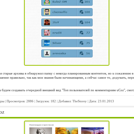
ая старые архивы я обнаружил папку с некогда планированным контентом, но к сожалению в
ешение правильно, так как мои знания были начинающими, а сейчас самое то, додумать, пер
ы будем создавать очередной внешний вид "Топ пользователей по комментариям uCoz", смо
еры
| Просмотров: 2886 | Загрузок: 182 | Добавил:
TheStorey
| Дата:
23.01.2013
OZ