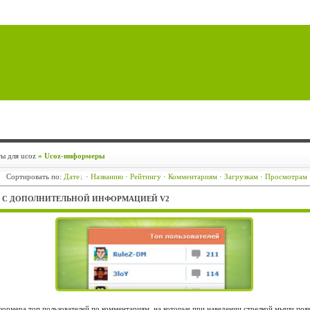
ы для ucoz
» Ucoz-информеры
Сортировать по
:
Дате
·
Названию
·
Рейтингу
·
Комментариям
·
Загрузкам
·
Просмотрам
Й С ДОПОЛНИТЕЛЬНОЙ ИНФОРМАЦИЕЙ V2
ормера топ пользователей по комментариям, на которые при наведении стрелкой мыши поя