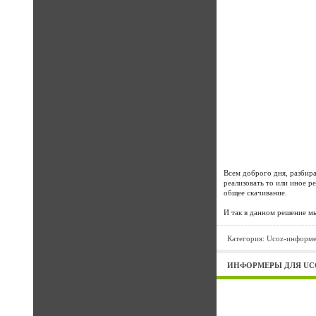
Всем доброго дня, разбир
реализовать то или иное р
общее скачивание.
И так в данном решение м
Категория:
Ucoz-информ
ИНФОРМЕРЫ ДЛЯ UC