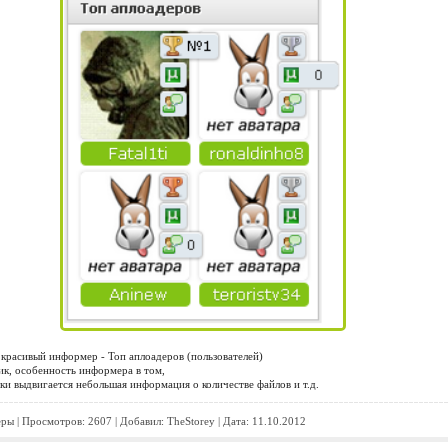
 красивый информер - Топ аплоадеров (пользователей)
ик, особенность информера в том,
ки выдвигается небольшая информация о количестве файлов и т.д.
еры
| Просмотров: 2607 | Добавил:
TheStorey
| Дата:
11.10.2012