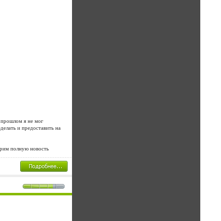
 прошлом я не мог
еделать и предоставить на
трим полную новость