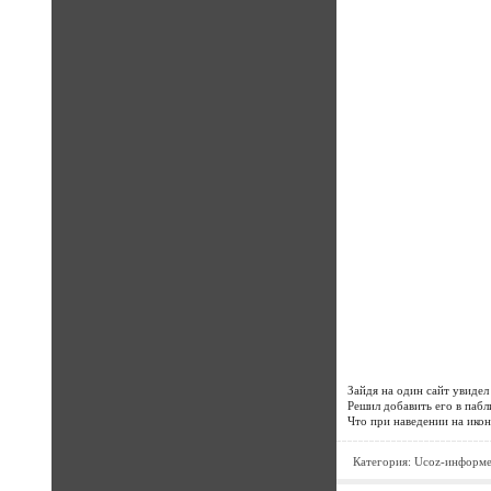
Зайдя на один сайт увидел
Решил добавить его в пабл
Что при наведении на икон
Категория:
Ucoz-информ