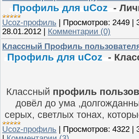
Профиль для uCoz
-
Лич
Ucoz-профиль
|
Просмотров:
2449
|
28.01.2012
|
Комментарии (0)
Классный Профиль пользователя
Профиль для uCoz
-
Клас
Классный
профиль пользов
довёл до ума ,долгожданн
серых, светлых тонах, котор
Ucoz-профиль
|
Просмотров:
4322
|
|
Комментарии (3)