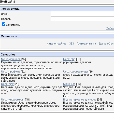
[
Мой сайт
]
Форма входа
Логин:
Пароль:
запомнить
Забыл
Меню сайта
Каталог сайтов
333
Гостевая книга
Доска объя
Categories
Меню для ucoz
[97]
Ucoz-php
[31]
Скрипты меню для ucoz, горизонтальное меню
php скрипты для ucoz
для ucoz, раздвижное меню ucoz,
вертикальное, выпадающие меню ucoz
Ucoz-профиль
[31]
Ucoz-форма входа
[16]
Новый профиль для ucoz, мини профиль для
форма входа для ucoz, скрипты входа
ucoz, скрипт для ucoz профиль, профиль для
uCoz
сайта ucoz
Ucoz-ajax
[28]
Мини-чат
[36]
Ucoz ajax, ajax окна для ucoz, скрипты ajax для
Чат для Ucoz, вид мини чата для Ucoz,
ucoz, новые ajax окна для ucoz, новый вид ajax
скачать мини-чат для Ucoz, скрипт ми
ucoz
для Ucoz, форма добавление сообщен
Ucoz
Ucoz-информеры
[48]
Вид материалов для ucoz
[34]
Информеры Ucoz, вид информеров Ucoz,
Вид материалов для каталога файлов,
информеры форумов, красивые информеры
материалов для каталога статей, Вид
каталога статей
материалов для новостей uCoz