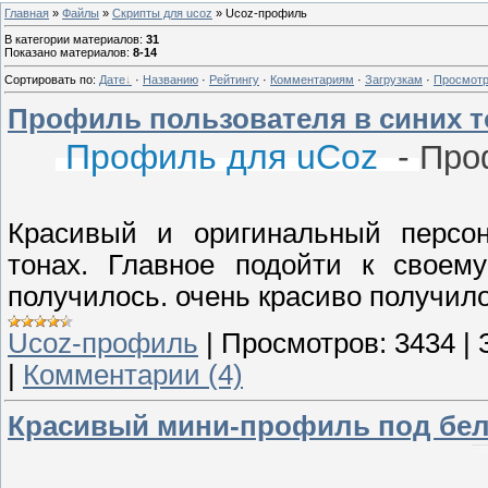
Главная
»
Файлы
»
Скрипты для ucoz
» Ucoz-профиль
В категории материалов
:
31
Показано материалов
:
8-14
Сортировать по
:
Дате
·
Названию
·
Рейтингу
·
Комментариям
·
Загрузкам
·
Просмот
Профиль пользователя в синих т
Профиль для uCoz
-
Про
Красивый и оригинальный персон
тонах. Главное подойти к своем
получилось. очень красиво получило
Ucoz-профиль
|
Просмотров:
3434
|
|
Комментарии (4)
Красивый мини-профиль под бе