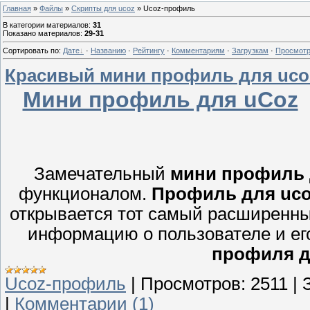
Главная
»
Файлы
»
Скрипты для ucoz
» Ucoz-профиль
В категории материалов
:
31
Показано материалов
:
29-31
Сортировать по
:
Дате
·
Названию
·
Рейтингу
·
Комментариям
·
Загрузкам
·
Просмот
Красивый мини профиль для uco
Мини профиль для uCoz
Замечательный
мини профиль 
функционалом.
Профиль для uc
открывается тот самый расширенн
информацию о пользователе и ег
профиля д
Ucoz-профиль
|
Просмотров:
2511
|
|
Комментарии (1)