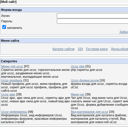
[
Мой сайт
]
Форма входа
Логин:
Пароль:
запомнить
Забыл
Меню сайта
Каталог сайтов
333
Гостевая книга
Доска объя
Categories
Меню для ucoz
[97]
Ucoz-php
[31]
Скрипты меню для ucoz, горизонтальное меню
php скрипты для ucoz
для ucoz, раздвижное меню ucoz,
вертикальное, выпадающие меню ucoz
Ucoz-профиль
[31]
Ucoz-форма входа
[16]
Новый профиль для ucoz, мини профиль для
форма входа для ucoz, скрипты входа
ucoz, скрипт для ucoz профиль, профиль для
uCoz
сайта ucoz
Ucoz-ajax
[28]
Мини-чат
[36]
Ucoz ajax, ajax окна для ucoz, скрипты ajax для
Чат для Ucoz, вид мини чата для Ucoz,
ucoz, новые ajax окна для ucoz, новый вид ajax
скачать мини-чат для Ucoz, скрипт ми
ucoz
для Ucoz, форма добавление сообщен
Ucoz
Ucoz-информеры
[48]
Вид материалов для ucoz
[34]
Информеры Ucoz, вид информеров Ucoz,
Вид материалов для каталога файлов,
информеры форумов, красивые информеры
материалов для каталога статей, Вид
каталога статей
материалов для новостей uCoz