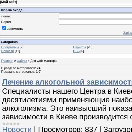
[
Мой сайт
]
Форма входа
Логин:
Пароль:
запомнить
Забыл
Categories
Программы
[2]
Скрипты
[28]
Новости
[12]
CSS
[6]
Главная
»
Файлы
» Для web-мастера
В разделе материалов
:
74
Показано материалов
:
1-7
Лечение алкогольной зависимост
Специалисты нашего Центра в Киев
десятилетиями применяющие наибо
алкоголизма. Это наивысший показа
зависимости в Киеве производится
Новости
|
Просмотров:
837
|
Загрузо